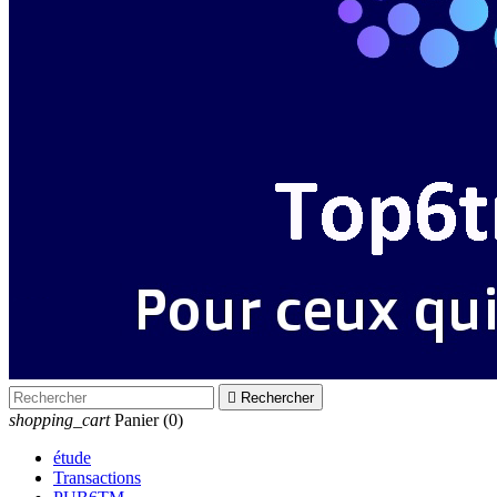

Rechercher
shopping_cart
Panier
(0)
étude
Transactions